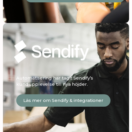
Automatisering har tagit Sendify’s
kundupplevelse till nya höjder.
Läs mer om Sendify & integrationer