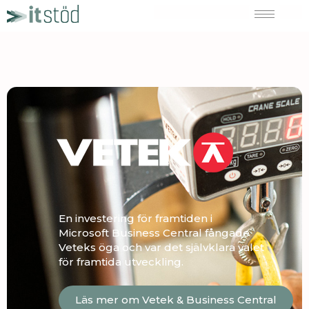
Hoppa
till
innehåll
En investering för framtiden i
Microsoft Business Central fångade
Veteks öga och var det självklara valet
för framtida utveckling.
Läs mer om Vetek & Business Central