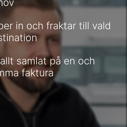
hov
er in och fraktar till vald
tination
allt samlat på en och
mma faktura