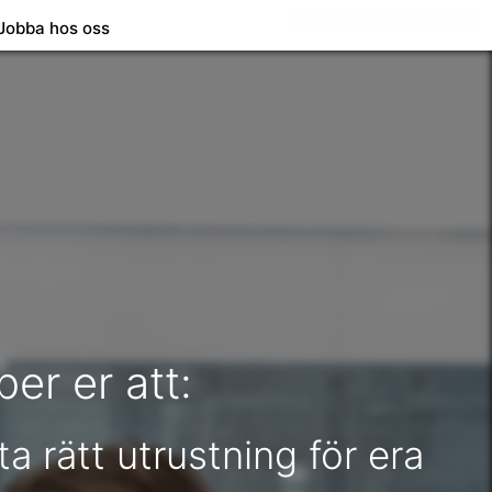
Jobba hos oss
per er att:
ta rätt utrustning för era