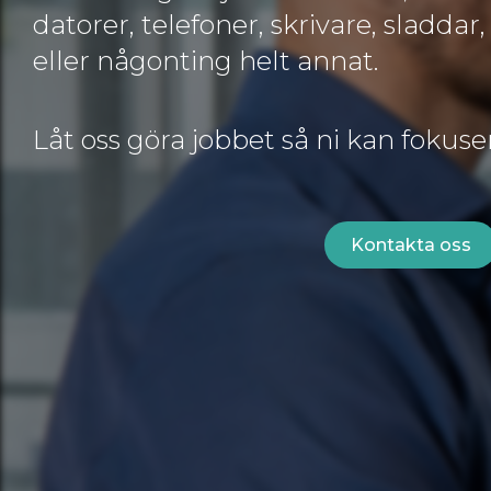
datorer, telefoner, skrivare, sladdar, 
eller någonting helt annat.
Låt oss göra jobbet så ni kan fokuse
Kontakta oss