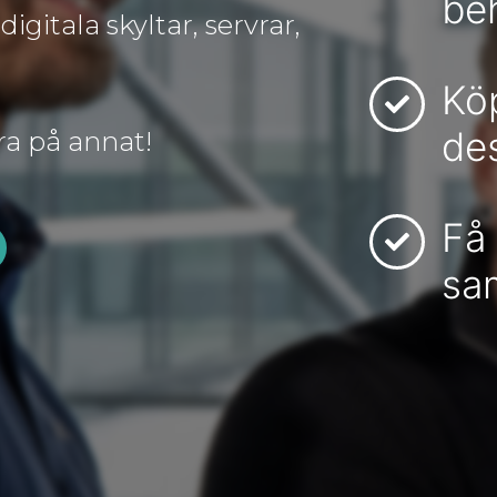
be
digitala skyltar, servrar,
Köp
des
ra på annat!
Få 
sa