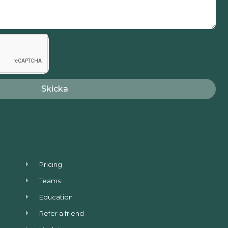
Skicka
Pricing
Teams
Education
Refer a friend