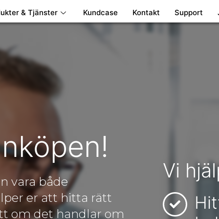
ukter & Tjänster
Kundcase
Kontakt
Support
inköpen!
Vi hjäl
an vara både
per er att hitta rätt
Hit
sett om det handlar om