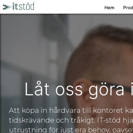
Hoppa
Hem
Prod
till
innehåll
Låt oss göra 
Att köpa in hårdvara till kontoret k
tidskrävande och tråkigt. IT-stöd hjäl
utrustning för just era behov, oav